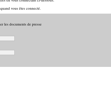
ées en vous connectant ci-dessous.
 quand vous êtes connecté.
ger les documents de presse