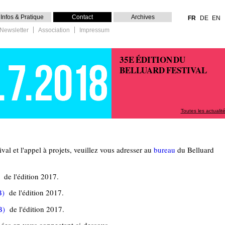
Infos & Pratique
Contact
Archives
FR
DE
EN
Newsletter
Association
Impressum
35E ÉDITION DU
BELLUARD FESTIVAL
Toutes les actualit
val et l'appel à projets, veuillez vous adresser au
bureau
du Belluard
de l'édition 2017.
B)
de l'édition 2017.
B)
de l'édition 2017.